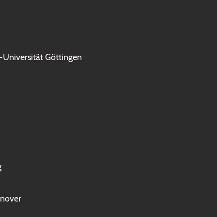
t-Universität Göttingen
g
nnover