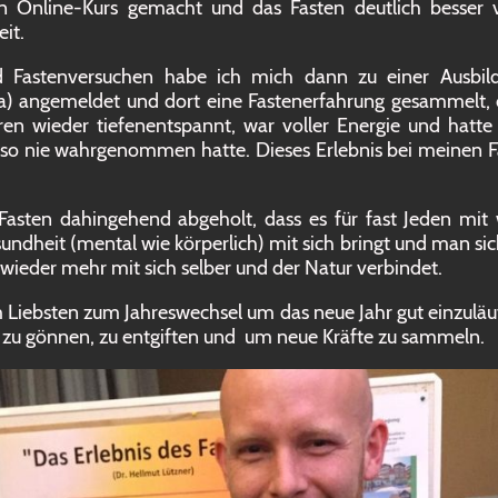
Online-Kurs gemacht und das Fasten deutlich besser 
eit.
 Fastenversuchen habe ich mich dann zu einer Ausbild
a) angemeldet und dort eine Fastenerfahrung gesammelt, 
ren wieder tiefenentspannt, war voller Energie und hatte
r so nie wahrgenommen hatte. Dieses Erlebnis bei meinen F
Fasten dahingehend abgeholt, dass es für fast Jeden mit 
sundheit (mental wie körperlich) mit sich bringt und man sich
 wieder mehr mit sich selber und der Natur verbindet.
h am Liebsten zum Jahreswechsel um das neue Jahr gut einz
t zu gönnen, zu entgiften und um neue Kräfte zu sammeln.