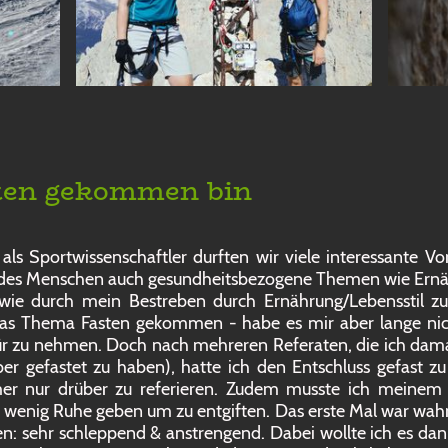
sten gekommen bin
s Sportwissenschaftler durften wir viele interessante Vo
ie des Menschen auch gesundheitsbezogene Themen wie Ernä
wie durch mein Bestreben durch Ernährung/Lebensstil zu
das Thema Fasten gekommen - habe es mir aber lange nich
für zu nehmen. Doch nach mehreren Referaten, die ich dama
ber gefastet zu haben), hatte ich den Entschluss gefast z
mer nur drüber zu referieren. Zudem musste ich meinem
wenig Ruhe geben um zu entgiften. Das erste Mal war wahr
ren: sehr schleppend & anstrengend. Dabei wollte ich es da